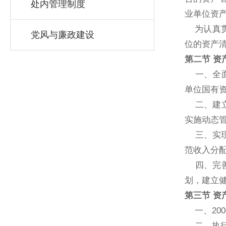
处内管理制度
业单位资
为认真贯彻
党风与廉政建设
位的资产
第二节 资
一、全面
单位国有
二、建立
实施动态
三、实现
范收入分
四、完善
划，建立
第三节 资
一、200
二、执行