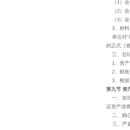
（1）会
（2）会
（3）会
3、材料
单位对“
的正式《
三、总结
1、资产
2、财政
3、根据
第九节 资
一、加强
证资产清
二、精心
三、严肃