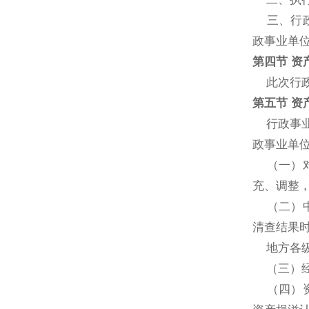
三、行政
政事业单
第四节 资
此次行政事
第五节 资
行政事业
政事业单
（一）对
充、调整
（二）中
清查结果
地方各级
（三）经
（四）资