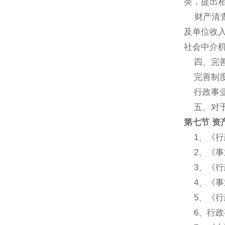
类，提出
财产清查
及单位收
社会中介
四、完善
完善制度
行政事业
五、对于
第七节 资
1、《行
2、《事
3、《行
4、《事
5、《行
6、行政