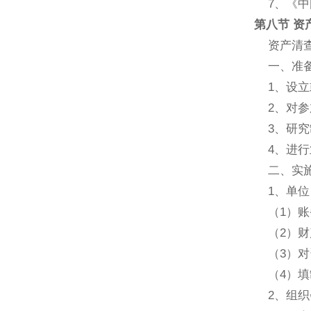
7、《中
第八节 资
资产清查
一、准备
1、设立
2、对参
3、研究
4、进行
二、实施
1、单位
（1）账
（2）财
（3）对
（4）填
2、组织