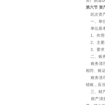
资产损溢
第六节 资
此次资产
一、单位
单位基本
1、作用
2、主要
3、要求
二、账务
账务清理
相符、账
账务清理
错账，应
三、财产
财产清查