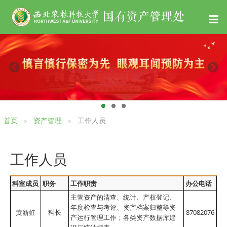
首页
资产管理
工作人员
工作人员
科室成员
职务
工作职责
办公电话
主管资产的清查、统计、产权登记、
年度检查与考评、资产档案归整等资
黄新虹
科长
87082076
产运行管理工作；各类资产数据库建