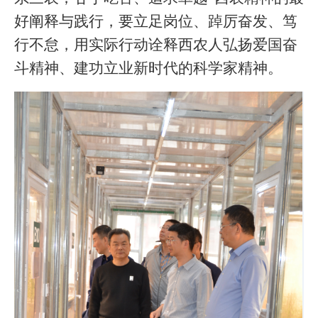
好阐释与践行，要立足岗位、踔厉奋发、笃
行不怠，用实际行动诠释西农人弘扬爱国奋
斗精神、建功立业新时代的科学家精神。