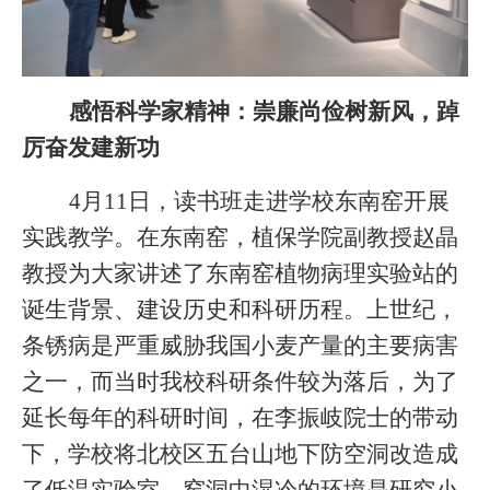
感悟科学家精神：崇廉尚俭树新风，踔
厉奋发建新功
4
月11日，读书班走进学校东南窑开展
实践教学。在东南窑，植保学院副教授赵晶
教授为大家讲述了东南窑植物病理实验站的
诞生背景、建设历史和科研历程。上世纪，
条锈病是严重威胁我国小麦产量的主要病害
之一，而当时我校科研条件较为落后，为了
延长每年的科研时间，在李振岐院士的带动
下，学校将北校区五台山地下防空洞改造成
了低温实验室。窑洞中湿冷的环境是研究小