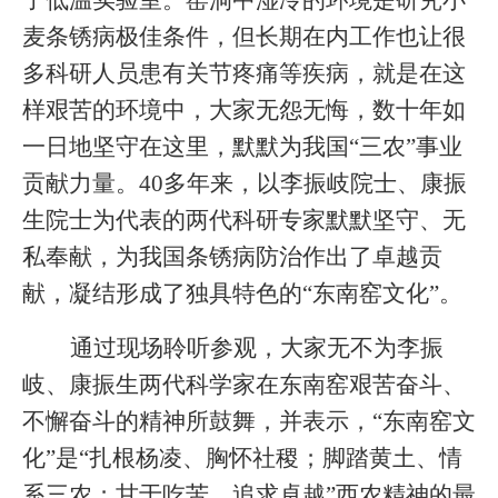
麦条锈病极佳条件，但长期在内工作也让很
多科研人员患有关节疼痛等疾病，就是在这
样艰苦的环境中，大家无怨无悔，数十年如
一日地坚守在这里，默默为我国“三农”事业
贡献力量。40多年来，以李振岐院士、康振
生院士为代表的两代科研专家默默坚守、无
私奉献，为我国条锈病防治作出了卓越贡
献，凝结形成了独具特色的“东南窑文化”。
通过现场聆听参观，大家无不为李振
岐、康振生两代科学家在东南窑艰苦奋斗、
不懈奋斗的精神所鼓舞，并表示，“东南窑文
化”是“扎根杨凌、胸怀社稷；脚踏黄土、情
系三农；甘于吃苦、追求卓越”西农精神的最