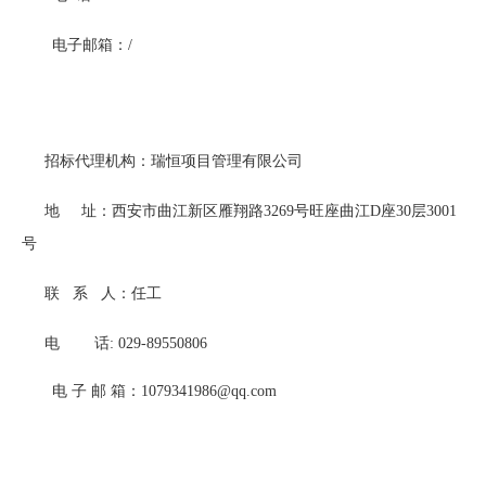
电子邮箱：
/
招标代理机构：瑞恒项目管理有限公司
地
址：西安市曲江新区雁翔路
3269
号旺座曲江
D
座
30
层
3001
号
联
系
人：任工
电
话
: 029-89550806
电
子
邮
箱：
1079341986@qq.com