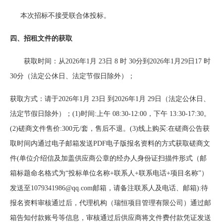
本次招标不接受联合体投标。
四、招租文件的获取
获取时间：从
2026
年
1
月
2
3
日
8
时
30
分到
2026
年
1
月
2
9
日
17
时
30
分（法定公休日、法定节假日除外）；
获取方式：请于
2026
年
1
月
2
3
日
到
2026
年
1
月
2
9
日（法定公休日、
法定节假日除外）；
(1)时间:上午 08:30-12:00，下午 13:30-17:30。
(2)磋商文件售价:
3
00元/套，售后不退。(3)线上购买:在磋商公告获
取时间内通过电子邮箱发送PDF电子版报名资料的方式获取磋商文
件(单位介绍信及加盖供应商公章的经办人身份证扫描件形式（邮
箱标题命名格式为“投标单位名称+联系人+联系电话+项目名称”）
发送至1079341986@qq.com邮箱，请备注联系人及电话、邮箱):待
报名资料审核通过后，代理机构（瑞恒项目管理有限公司）通过邮
箱告知付款账号等信息，审核通过后供应商将文件费付款凭证发送