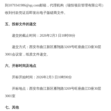
到1079341986@qq.com邮箱，代理机构（瑞恒项目管理有限公司）
收到付款凭证后即发出电子版磋商文件。
五、投标文件的递交
递交的截止时间：
2026年2月3 日10时00分
递交方式：西安市曲江新区雁翔路
3269号旺座曲江D座30层
3001会议室，纸质文件递交。
六、开标时间及地点
开标开始时间：
20
26
年
2
月
3
日
10时00
分
开标地点：
西安市曲江新区雁翔路
3269
号旺座曲江
D
座
30
层
3001
室
七、其他