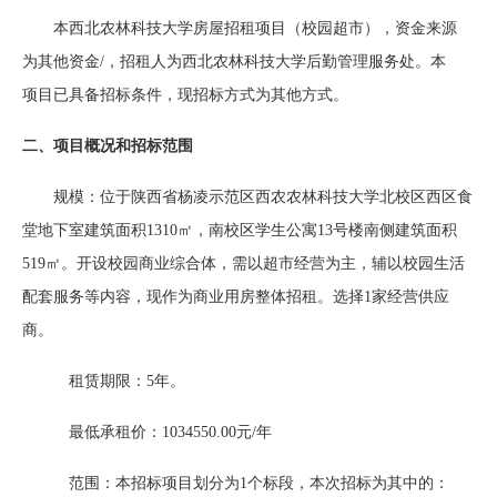
本西北农林科技大学房屋招租项目（校园超市）
，资金来源
为其他资金
/，招租人为西北农林科技大学后勤管理服务处。本
项目已具备招标条件，现招标方式为其他方式。
二、项目概况和招标范围
规模：位于陕西省杨凌示范区西农农林科技大学北校区西区食
堂地下室建筑面积
1310
㎡，南校区学生公寓
13
号楼南侧建筑面积
519
㎡。开设校园商业综合体，需以超市经营为主，辅以校园生活
配套服务等内容，现作为商业用房整体招租。选择
1
家经营供应
商。
租赁期限：
5
年。
最低承租价：
1034550.00
元
/
年
范围：本招标项目划分为
1
个标段，本次招标为其中的：