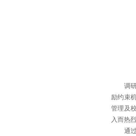
调
励约束
管理及
入而热
通