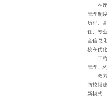
在
管理制
历程、
任、专
全信息
校在优
王
管理、
双
两校搭
新模式